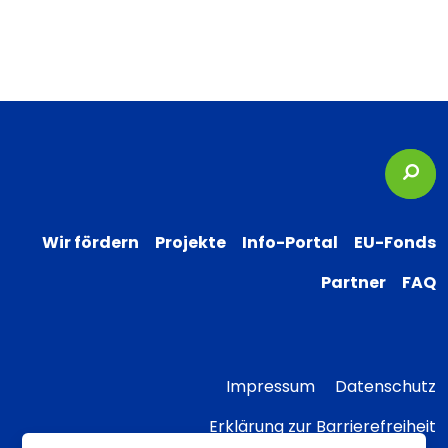
Suc
Wir fördern
Projekte
Info-Portal
EU-Fonds
Partner
FAQ
Impressum
Datenschutz
Erklärung zur Barrierefreiheit