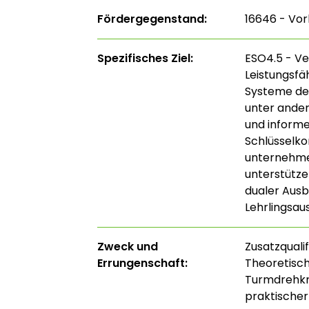
Fördergegenstand:
16646 - Vor
Spezifisches Ziel:
ESO4.5 - Ver
Leistungsfä
Systeme der
unter ander
und informe
Schlüsselko
unternehmer
unterstütze
dualer Aus
Lehrlingsau
Zweck und
Zusatzqualif
Errungenschaft:
Theoretisch
Turmdrehkra
praktischer