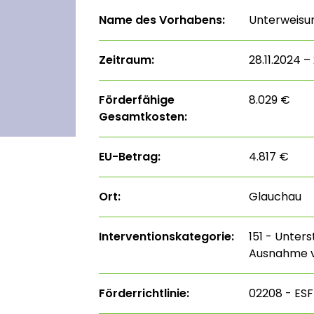
Name des Vorhabens:
Unterweisu
Zeitraum:
28.11.2024 –
Förderfähige
8.029 €
Gesamtkosten:
EU-Betrag:
4.817 €
Ort:
Glauchau
Interventions­kategorie:
151 - Unter
Ausnahme v
Förderrichtlinie:
02208 - ESF 