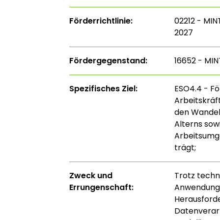
Förderrichtlinie:
02212 - MIN
2027
Fördergegenstand:
16652 - MI
Spezifisches Ziel:
ESO4.4 - F
Arbeitskrä
den Wandel,
Alterns so
Arbeitsumge
trägt;
Zweck und
Trotz techno
Errungenschaft:
Anwendung 
Herausforde
Datenverar