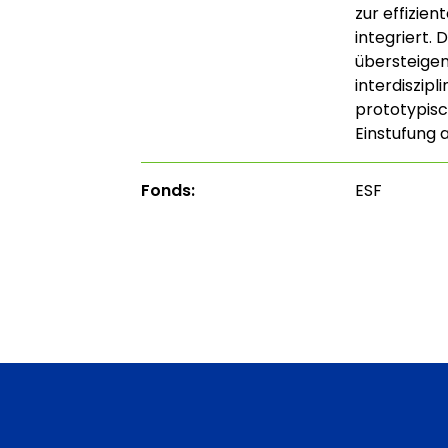
zur effizie
integriert.
übersteigen
interdiszip
prototypisc
Einstufung a
Fonds:
ESF