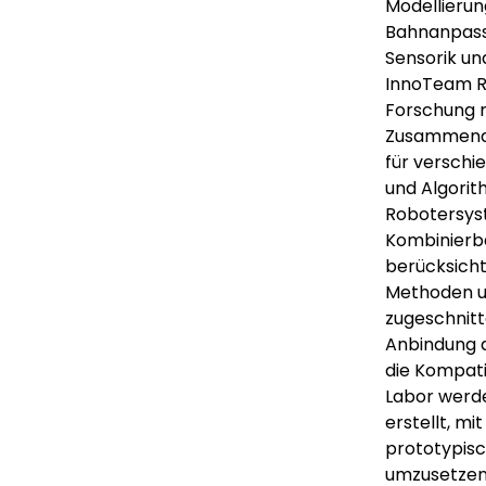
Modellierun
Bahnanpass
Sensorik un
InnoTeam Ro
Forschung m
Zusammenar
für verschi
und Algorit
Robotersys
Kombinierba
berücksicht
Methoden un
zugeschnitt
Anbindung 
die Kompati
Labor werde
erstellt, m
prototypisc
umzusetzen.