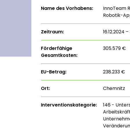
Name des Vorhabens:
InnoTeam Ro
Robotik-App
Zeitraum:
16.12.2024 – 
Förderfähige
305.579 €
Gesamtkosten:
EU-Betrag:
238.233 €
Ort:
Chemnitz
Interventions­kategorie:
146 - Unter
Arbeitskrä
Unternehme
Veränderu