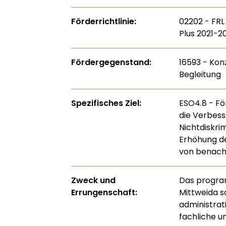
Förderrichtlinie:
02202 - FRL
Plus 2021-20
Fördergegenstand:
16593 - Kon
Begleitung
Spezifisches Ziel:
ESO4.8 - För
die Verbess
Nichtdiskri
Erhöhung de
von benach
Zweck und
Das program
Errungenschaft:
Mittweida so
administrati
fachliche u