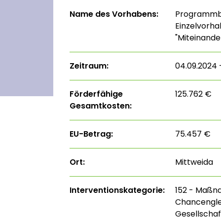
Name des Vorhabens:
Programmbeg
Einzelvorha
"Miteinande
Zeitraum:
04.09.2024 
Förderfähige
125.762 €
Gesamtkosten:
EU-Betrag:
75.457 €
Ort:
Mittweida
Interventions­kategorie:
152 - Maßn
Chancenglei
Gesellschaf