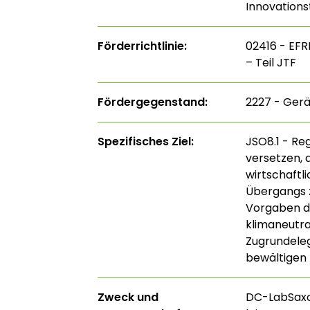
Innovations
Förderrichtlinie:
02416 - EFR
– Teil JTF
Fördergegenstand:
2227 - Gerä
Spezifisches Ziel:
JSO8.1 - Re
versetzen, 
wirtschaftl
Übergangs z
Vorgaben de
klimaneutra
Zugrundele
bewältigen 
Zweck und
DC-LabSaxon