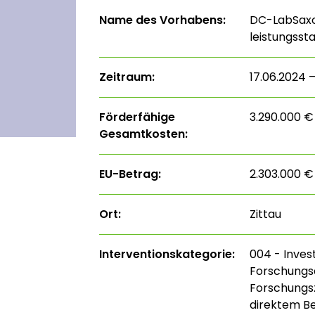
Name des Vorhabens:
DC-LabSaxon
leistungss
Zeitraum:
17.06.2024 
Förderfähige
3.290.000 €
Gesamtkosten:
EU-Betrag:
2.303.000 €
Ort:
Zittau
Interventions­kategorie:
004 - Inves
Forschungsa
Forschungs
direktem B