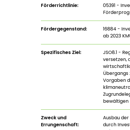
Förderrichtlinie:
05391 - Inv
Förderprog
Fördergegenstand:
16884 - Inv
ab 2023 KM
Spezifisches Ziel:
JSO8.1 - Re
versetzen, 
wirtschaftl
Übergangs z
Vorgaben de
klimaneutra
Zugrundele
bewältigen 
Zweck und
Ausbau der 
Errungenschaft:
durch Inves