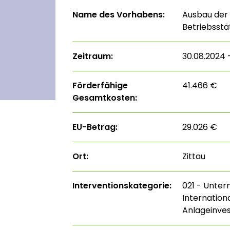
Name des Vorhabens:
Ausbau der
Betriebsstä
Zeitraum:
30.08.2024 –
Förderfähige
41.466 €
Gesamtkosten:
EU-Betrag:
29.026 €
Ort:
Zittau
Interventions­kategorie:
021 - Unte
Internation
Anlageinves