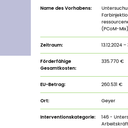
Name des Vorhabens:
Untersuchun
Farbinjekti
ressourcene
(PCoM-Mix
Zeitraum:
13.12.2024 –
Förderfähige
335.770 €
Gesamtkosten:
EU-Betrag:
260.531 €
Ort:
Geyer
Interventions­kategorie:
146 - Unter
Arbeitskrä