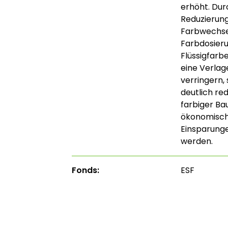
erhöht. Du
Reduzierun
Farbwechse
Farbdosier
Flüssigfarbe
eine Verla
verringern,
deutlich red
farbiger Ba
ökonomisch 
Einsparunge
werden.
Fonds:
ESF