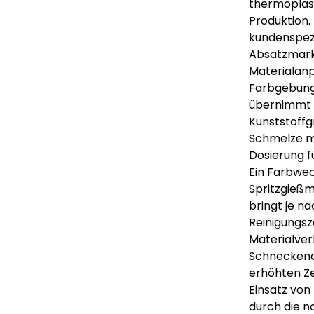
thermoplas
Produktion. 
kundenspezif
Absatzmarkt
Materialanpa
Farbgebung, 
übernimmt 
Kunststoffg
Schmelze mi
Dosierung f
Ein Farbwec
Spritzgießm
bringt je n
Reinigungsz
Materialver
Schneckenag
erhöhten Z
Einsatz von
durch die n