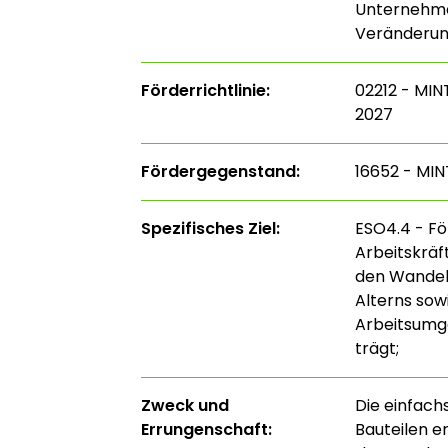
Unternehme
Veränderu
Förderrichtlinie:
02212 - MIN
2027
Fördergegenstand:
16652 - MI
Spezifisches Ziel:
ESO4.4 - F
Arbeitskrä
den Wandel,
Alterns so
Arbeitsumge
trägt;
Zweck und
Die einfach
Errungenschaft:
Bauteilen e