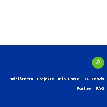
Suc
Wir fördern
Projekte
Info-Portal
EU-Fonds
Partner
FAQ