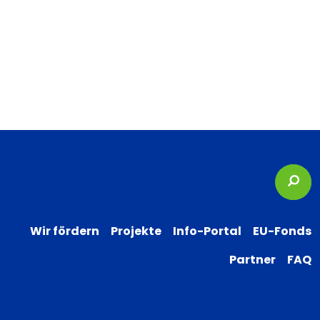
Suc
Wir fördern
Projekte
Info-Portal
EU-Fonds
Partner
FAQ