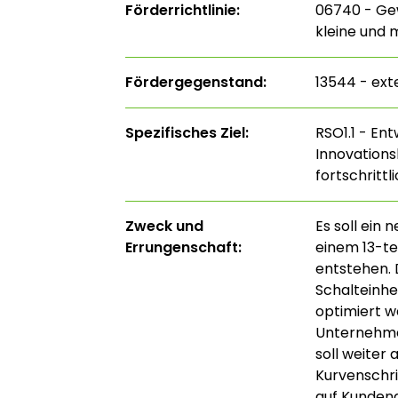
Förderrichtlinie:
06740 - Ge
kleine und 
Fördergegenstand:
13544 - ext
Spezifisches Ziel:
RSO1.1 - En
Innovations
fortschritt
Zweck und
Es soll ein 
Errungenschaft:
einem 13-te
entstehen. 
Schalteinhei
optimiert 
Unternehmen
soll weiter
Kurvenschri
auf Kunden