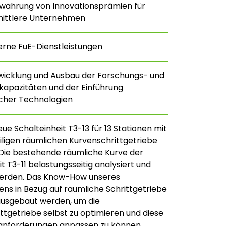
währung von Innovationsprämien für
mittlere Unternehmen
erne FuE-Dienstleistungen
twicklung und Ausbau der Forschungs- und
kapazitäten und der Einführung
licher Technologien
neue Schalteinheit T3-13 für 13 Stationen mit
iligen räumlichen Kurvenschrittgetriebe
Die bestehende räumliche Kurve der
t T3-11 belastungsseitig analysiert und
werden. Das Know-How unseres
s in Bezug auf räumliche Schrittgetriebe
 ausgebaut werden, um die
ttgetriebe selbst zu optimieren und diese
anforderungen anpassen zu können.