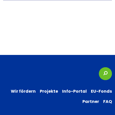
Suc
Wir fördern
Projekte
Info-Portal
EU-Fonds
Partner
FAQ