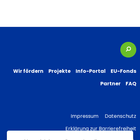
Suc
Wir fördern
Projekte
Info-Portal
EU-Fonds
Partner
FAQ
Impressum
Datenschutz
Erklärung zur Barrierefreiheit