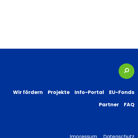
Suc
Wir fördern
Projekte
Info-Portal
EU-Fonds
Partner
FAQ
Impressum
Datenschutz