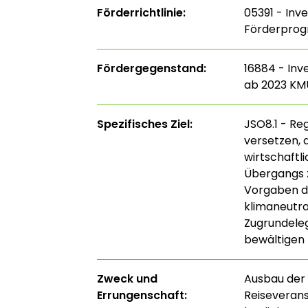
Förderrichtlinie:
05391 - Inv
Förderprog
Fördergegenstand:
16884 - Inv
ab 2023 KM
Spezifisches Ziel:
JSO8.1 - Re
versetzen, 
wirtschaftl
Übergangs z
Vorgaben de
klimaneutra
Zugrundele
bewältigen 
Zweck und
Ausbau der 
Errungenschaft:
Reiseverans