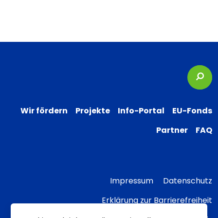
Suc
Wir fördern
Projekte
Info-Portal
EU-Fonds
Partner
FAQ
Impressum
Datenschutz
Erklärung zur Barrierefreiheit