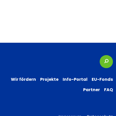
Suc
Wir fördern
Projekte
Info-Portal
EU-Fonds
Partner
FAQ