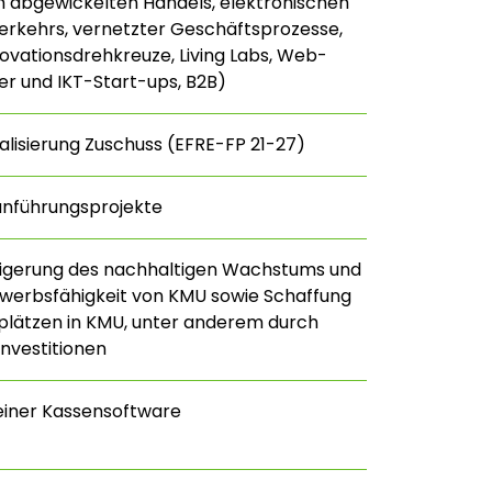
h abgewickelten Handels, elektronischen
rkehrs, vernetzter Geschäftsprozesse,
nnovationsdrehkreuze, Living Labs, Web-
r und IKT-Start-ups, B2B)
talisierung Zuschuss (EFRE-FP 21-27)
anführungsprojekte
eigerung des nachhaltigen Wachstums und
werbsfähigkeit von KMU sowie Schaffung
plätzen in KMU, unter anderem durch
Investitionen
einer Kassensoftware