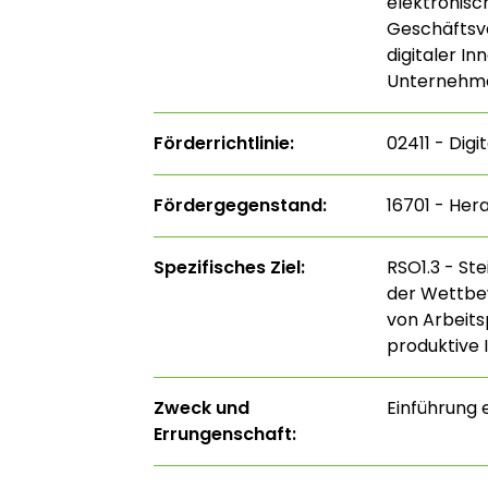
elektronisc
Geschäftsve
digitaler I
Unternehme
Förderrichtlinie:
02411 - Digi
Fördergegenstand:
16701 - Her
Spezifisches Ziel:
RSO1.3 - St
der Wettbe
von Arbeits
produktive 
Zweck und
Einführung 
Errungenschaft: