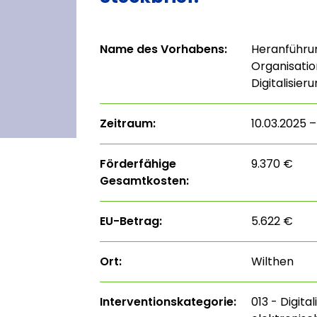
Name des Vorhabens:
Heranführun
Organisatio
Digitalisier
Zeitraum:
10.03.2025 
Förderfähige
9.370 €
Gesamtkosten:
EU-Betrag:
5.622 €
Ort:
Wilthen
Interventions­kategorie:
013 - Digita