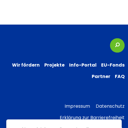
Suc
Wir fördern
Projekte
Info-Portal
EU-Fonds
Partner
FAQ
Impressum
Datenschutz
Erklärung zur Barrierefreiheit