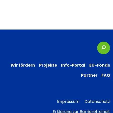
Suc
Wir fördern
Projekte
Info-Portal
EU-Fonds
Partner
FAQ
Impressum
Datenschutz
Erklärung zur Barrierefreiheit