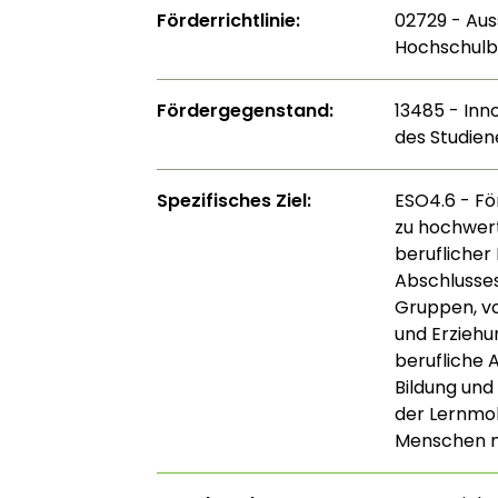
Förderrichtlinie:
02729 - Aus
Hochschulb
Fördergegenstand:
13485 - Inn
des Studien
Spezifisches Ziel:
ESO4.6 - Fö
zu hochwert
beruflicher
Abschlusses
Gruppen, vo
und Erziehu
berufliche 
Bildung und
der Lernmobi
Menschen m