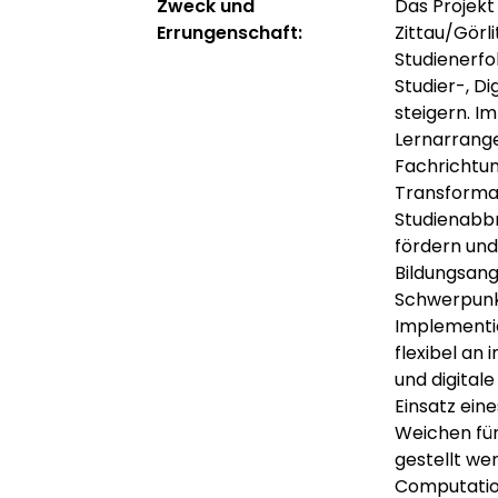
Zweck und
Das Projekt
Errungenschaft:
Zittau/Görli
Studienerfo
Studier-, D
steigern. Im
Lernarrange
Fachrichtun
Transformat
Studienabbr
fördern und
Bildungsan
Schwerpunkt
Implementie
flexibel an
und digital
Einsatz eine
Weichen für
gestellt we
Computation