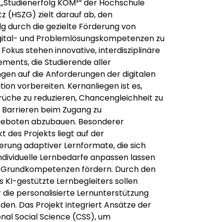
 „Studienerfolg KOM³“ der Hochschule
tz (HSZG) zielt darauf ab, den
lg durch die gezielte Förderung von
igital- und Problemlösungskompetenzen zu
 Fokus stehen innovative, interdisziplinäre
ments, die Studierende aller
gen auf die Anforderungen der digitalen
ion vorbereiten. Kernanliegen ist es,
üche zu reduzieren, Chancengleichheit zu
 Barrieren beim Zugang zu
geboten abzubauen. Besonderer
 des Projekts liegt auf der
rung adaptiver Lernformate, die sich
 individuelle Lernbedarfe anpassen lassen
e Grundkompetenzen fördern. Durch den
s KI-gestützte Lernbegleiters sollen
 die personalisierte Lernunterstützung
rden. Das Projekt integriert Ansätze der
al Social Science (CSS), um