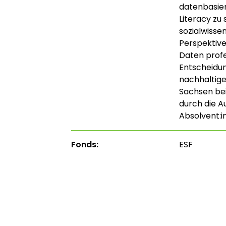
datenbasie
Literacy zu
sozialwisse
Perspektive
Daten profe
Entscheidun
nachhaltige
Sachsen bei
durch die A
Absolvent:i
Fonds:
ESF