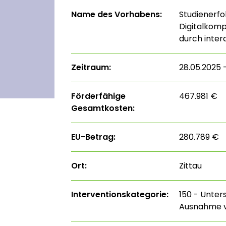
Name des Vorhabens:
Studienerfo
Digitalkom
durch inter
Zeitraum:
28.05.2025 –
Förderfähige
467.981 €
Gesamtkosten:
EU-Betrag:
280.789 €
Ort:
Zittau
Interventions­kategorie:
150 - Unter
Ausnahme v