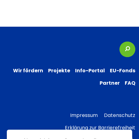
Suc
Wir fördern
Projekte
Info-Portal
EU-Fonds
Partner
FAQ
Impressum
Datenschutz
Erklärung zur Barrierefreiheit