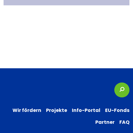
Suc
Wir fördern
Projekte
Info-Portal
EU-Fonds
Partner
FAQ