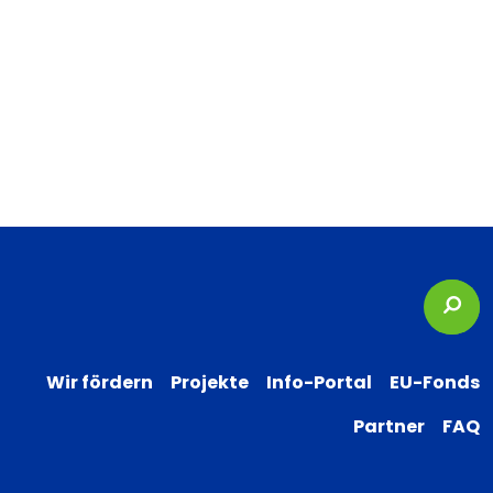
Suc
Wir fördern
Projekte
Info-Portal
EU-Fonds
Partner
FAQ