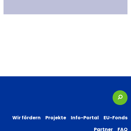
Suc
Wir fördern
Projekte
Info-Portal
EU-Fonds
Partner
FAQ