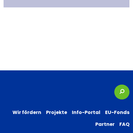
Suc
Wir fördern
Projekte
Info-Portal
EU-Fonds
Partner
FAQ