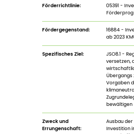
Förderrichtlinie:
05391 - Inv
Förderprog
Fördergegenstand:
16884 - Inv
ab 2023 KM
Spezifisches Ziel:
JSO8.1 - Re
versetzen, 
wirtschaftl
Übergangs z
Vorgaben de
klimaneutra
Zugrundele
bewältigen 
Zweck und
Ausbau der 
Errungenschaft:
Investition