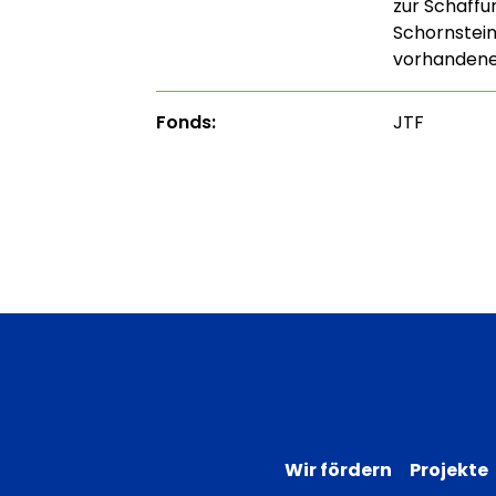
zur Schaffu
Schornstei
vorhandene
Fonds:
JTF
Wir fördern
Projekte