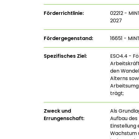
Förderrichtlinie:
02212 - MIN
2027
Fördergegenstand:
16651 - MI
Spezifisches Ziel:
ESO4.4 - F
Arbeitskrä
den Wandel,
Alterns so
Arbeitsumge
trägt;
Zweck und
Als Grundla
Errungenschaft:
Aufbau des
Einstellung
Wachstum u