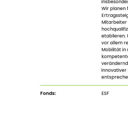
insbesonder
Wir planen 
Ertragsstei
Mitarbeiter
hochqualifi
etablieren.
vor allem re
Mobilität i
kompetenter 
verändernd
innovativer
entspreche
Fonds:
ESF