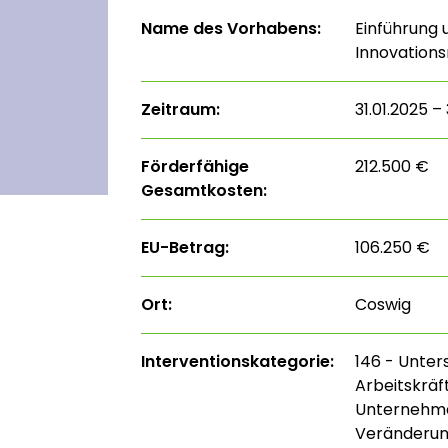
Name des Vorhabens:
Einführung 
Innovation
Zeitraum:
31.01.2025 – 
Förderfähige
212.500 €
Gesamtkosten:
EU-Betrag:
106.250 €
Ort:
Coswig
Interventions­kategorie:
146 - Unter
Arbeitskrä
Unternehme
Veränderu