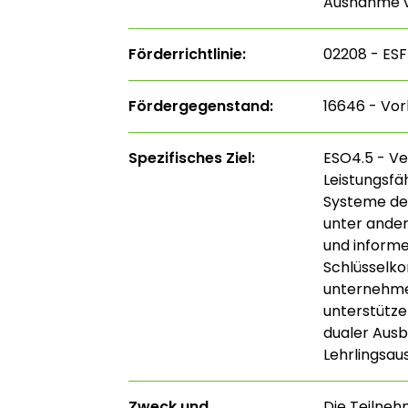
Ausnahme v
Förderrichtlinie:
02208 - ESF 
Fördergegenstand:
16646 - Vor
Spezifisches Ziel:
ESO4.5 - Ver
Leistungsfä
Systeme der
unter ander
und informe
Schlüsselko
unternehmer
unterstütze
dualer Aus
Lehrlingsau
Zweck und
Die Teilne