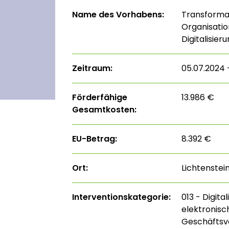
Name des Vorhabens:
Transformat
Organisatio
Digitalisier
Zeitraum:
05.07.2024 
Förderfähige
13.986 €
Gesamtkosten:
EU-Betrag:
8.392 €
Ort:
Lichtenstei
Interventions­kategorie:
013 - Digita
elektronisc
Geschäftsve