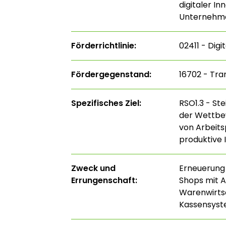
digitaler I
Unternehme
Förderrichtlinie:
02411 - Digi
Fördergegenstand:
16702 - Tra
Spezifisches Ziel:
RSO1.3 - St
der Wettbe
von Arbeits
produktive 
Zweck und
Erneuerung 
Errungenschaft:
Shops mit 
Warenwirts
Kassensys