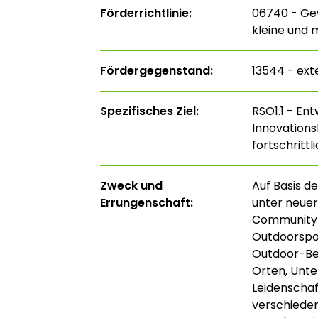
Förderrichtlinie:
06740 - Ge
kleine und 
Fördergegenstand:
13544 - ext
Spezifisches Ziel:
RSO1.1 - En
Innovations
fortschritt
Zweck und
Auf Basis d
Errungenschaft:
unter neuer
Community-
Outdoorspor
Outdoor-Beg
Orten, Unte
Leidenschaf
verschiede