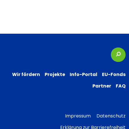
Suc
Wir fördern
Projekte
Info-Portal
EU-Fonds
Partner
FAQ
Impressum
Datenschutz
Erklärung zur Barrierefreiheit