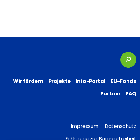
Suc
Wir fördern
Projekte
Info-Portal
EU-Fonds
Partner
FAQ
Impressum
Datenschutz
Erklärung zur Barrierefreiheit