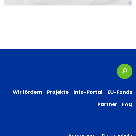
Suc
Wir fördern
Projekte
Info-Portal
EU-Fonds
Partner
FAQ
Impressum
Datenschutz