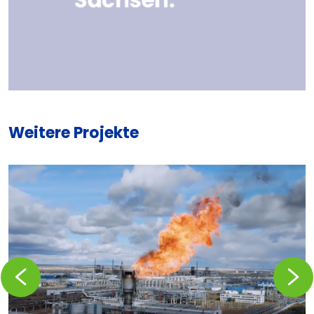
Weitere Projekte
Zurückblättern
Vorblä