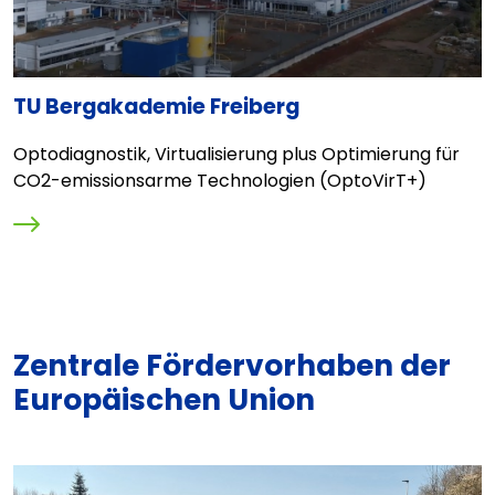
TU Bergakademie Freiberg
C
l
Optodiagnostik, Virtualisierung plus Optimierung für
E
CO2-emissionsarme Technologien (OptoVirT+)
L
Zentrale Fördervorhaben der
Europäischen Union