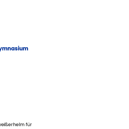
Gymnasium
eißerhelm für