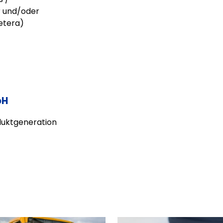
r und/oder
etera)
bH
uktgeneration