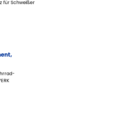
z für Schweißer
ent,
ahrrad-
WERK