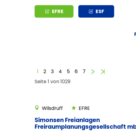
Typ
EFRE
ESF
Vorwärts
Ende
1
2
3
4
5
6
7
Seite 1 von 1029
Wilsdruff
EFRE
Simonsen Freianlagen
Freiraumplanungsgesellschaft m