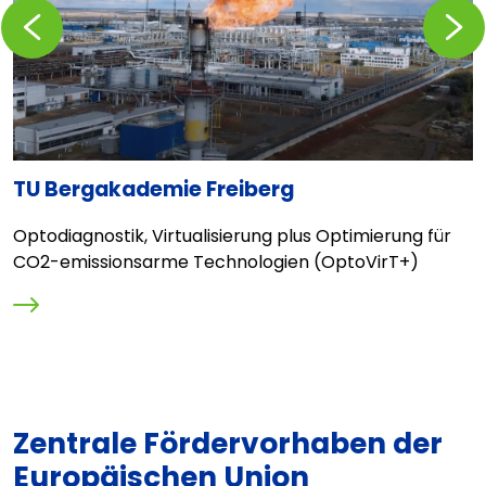
Zurückblättern
Vorblä
TU Bergakademie Freiberg
C
l
Optodiagnostik, Virtualisierung plus Optimierung für
E
CO2-emissionsarme Technologien (OptoVirT+)
L
Zentrale Fördervorhaben der
Europäischen Union