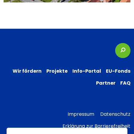
Suc
Wir fördern
Projekte
Info-Portal
EU-Fonds
Partner
FAQ
Impressum
Datenschutz
Erklärung zur Barrierefreiheit