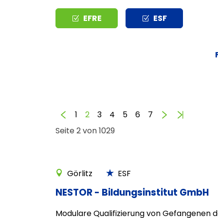
Typ
EFRE
ESF
Zurück
Vorwärts
Ende
1
2
3
4
5
6
7
Seite 2 von 1029
Görlitz
ESF
NESTOR - Bildungsinstitut GmbH
Modulare Qualifizierung von Gefangenen d