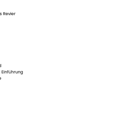
s Revier
d
 Einführung
e