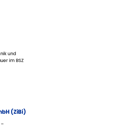
nik und
uer im BSZ
bH (ZiBi)
 –