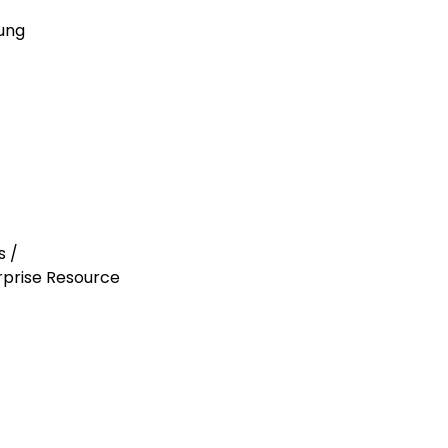
rung
s /
rprise Resource