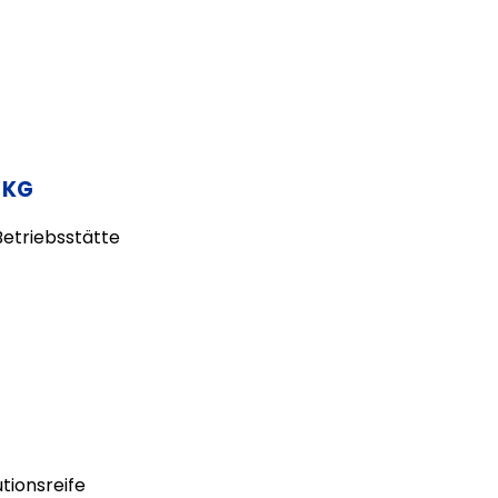
 KG
etriebsstätte
tionsreife