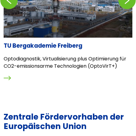
TU Bergakademie Freiberg
C
l
Optodiagnostik, Virtualisierung plus Optimierung für
E
CO2-emissionsarme Technologien (OptoVirT+)
L
Zentrale Fördervorhaben der
Europäischen Union