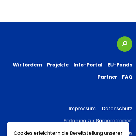
Suc
Wir fördern
Projekte
Info-Portal
EU-Fonds
Partner
FAQ
Impressum
Datenschutz
Erklärung zur Barrierefreiheit
Transparenzhinweis
Cookies erleichtern die Bereitstellung unserer