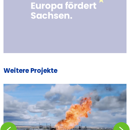
Weitere Projekte
Zurückblättern
Vorblä