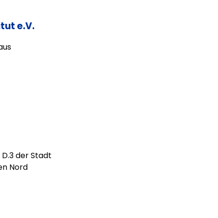
tut e.V.
aus
 D.3 der Stadt
en Nord