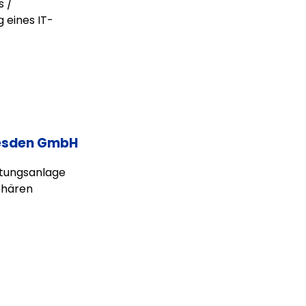
s /
 eines IT-
Dresden GmbH
htungsanlage
phären