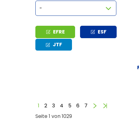
Typ
EFRE
ESF
JTF
Vorwärts
Ende
1
2
3
4
5
6
7
Seite 1 von 1029