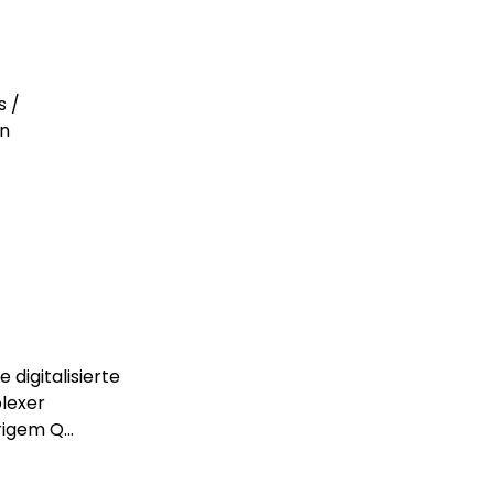
s /
en
 digitalisierte
lexer
gem Q...