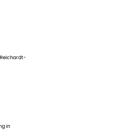
-Reichardt-
g in