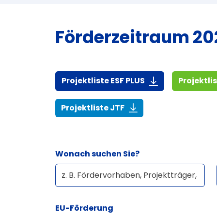
Förderzeitraum 202
(916,7 KiB)
Projektliste ESF PLUS
Projektli
(268,6 KiB)
Projektliste JTF
Wonach suchen Sie?
EU-Förderung