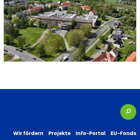
Suc
Wir fördern
Projekte
Info-Portal
EU-Fonds