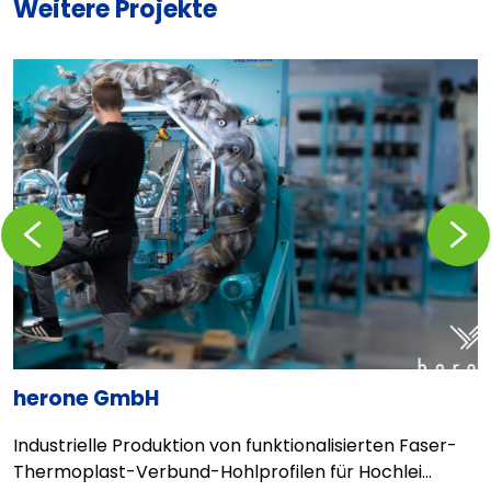
Weitere Projekte
Zurückblättern
Vorblä
herone GmbH
B
Industrielle Produktion von funktionalisierten Faser-
E
Thermoplast-Verbund-Hohlprofilen für Hochlei...
b