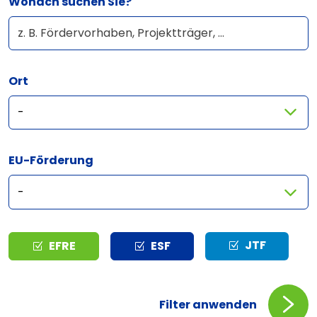
Wonach suchen Sie?
Ort
EU-Förderung
Typ
JTF
EFRE
ESF
Filter anwenden