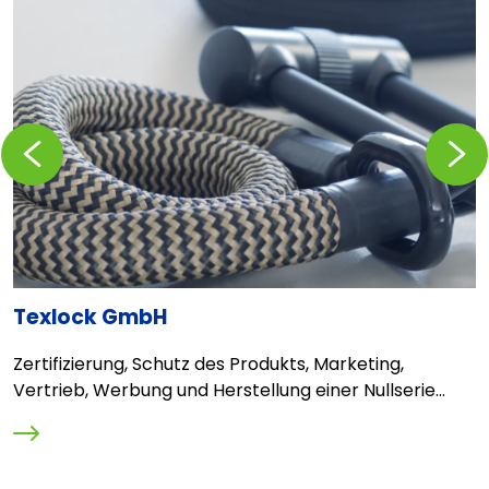
Zurückblättern
Vorblä
Texlock GmbH
T
Zertifizierung, Schutz des Produkts, Marketing,
D
Vertrieb, Werbung und Herstellung einer Nullserie...
O
M