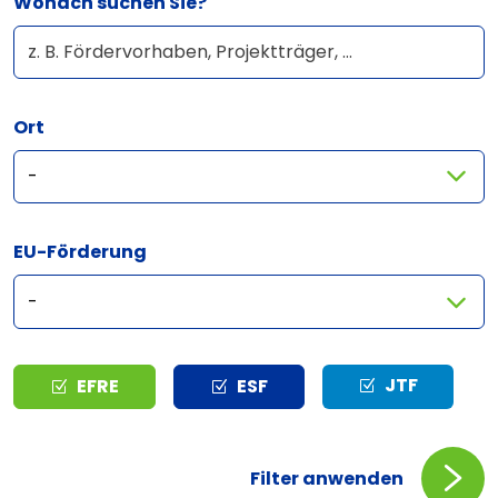
Wonach suchen Sie?
Ort
EU-Förderung
Typ
JTF
EFRE
ESF
Filter anwenden