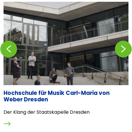
Zurückblättern
Vorblä
Hochschule für Musik Carl-Maria von
T
Weber Dresden
D
Der Klang der Staatskapelle Dresden
O
M