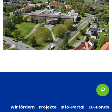
Suc
Wir fördern
Projekte
Info-Portal
EU-Fonds