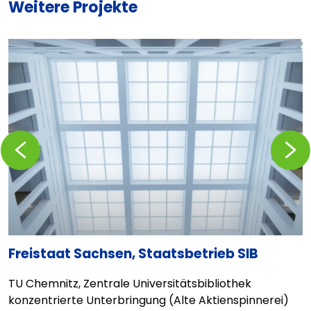
Weitere Projekte
Zurückblättern
Vorblä
Freistaat Sachsen, Staatsbetrieb SIB
A
TU Chemnitz, Zentrale Universitätsbibliothek
Q
r
konzentrierte Unterbringung (Alte Aktienspinnerei)
u