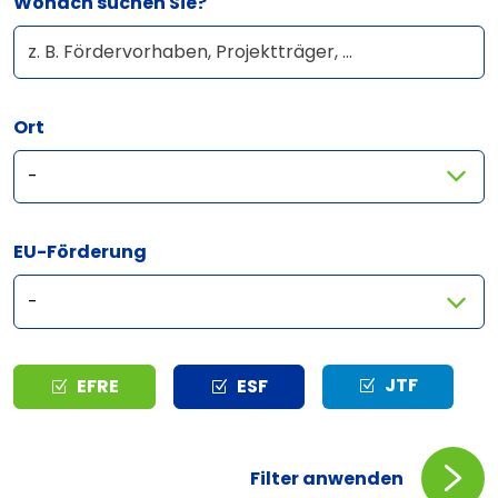
Wonach suchen Sie?
Ort
EU-Förderung
Typ
JTF
EFRE
ESF
Filter anwenden