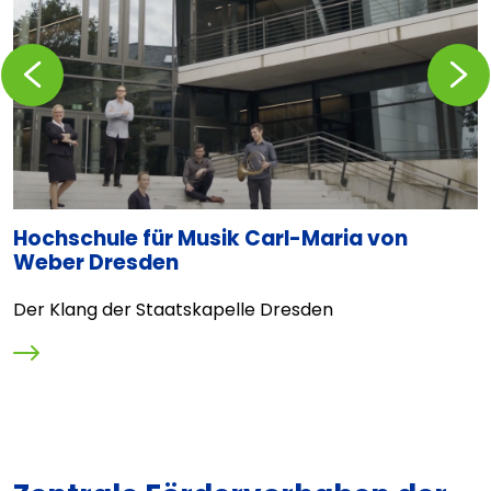
Zurückblättern
Vorblä
Hochschule für Musik Carl-Maria von
T
Weber Dresden
D
Der Klang der Staatskapelle Dresden
O
M