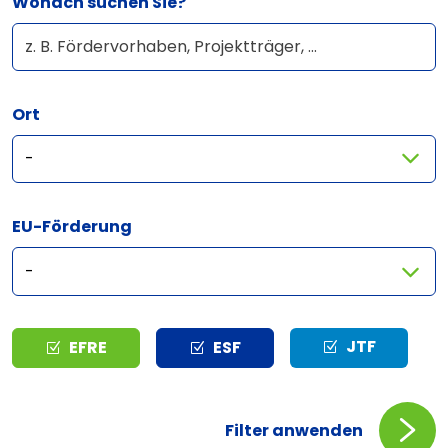
Wonach suchen Sie?
Ort
EU-Förderung
Typ
JTF
EFRE
ESF
Filter anwenden