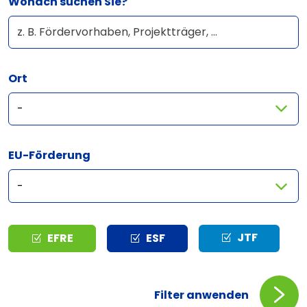
Wonach suchen Sie?
Ort
EU-Förderung
Typ
JTF
EFRE
ESF
Filter anwenden