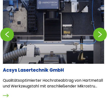
Zurückblättern
Vorblä
Acsys Lasertechnik GmbH
F
a
Qualitätsoptimierter Hochrateabtrag von Hartmetall
L
und Werkzeugstahl mit anschließender Mikrostru...
V