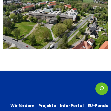
Suc
Wir fördern
Projekte
Info-Portal
EU-Fonds