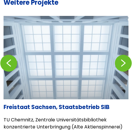
Weitere Projekte
Zurückblättern
Vorblä
Freistaat Sachsen, Staatsbetrieb SIB
A
TU Chemnitz, Zentrale Universitätsbibliothek
Q
r
konzentrierte Unterbringung (Alte Aktienspinnerei)
u