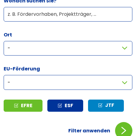
Wonach suchen Sie?
Ort
EU-Förderung
Typ
JTF
EFRE
ESF
Filter anwenden