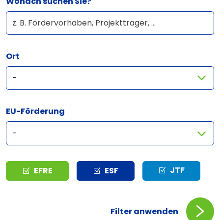
Wonach suchen Sie?
Ort
EU-Förderung
Typ
JTF
EFRE
ESF
Filter anwenden