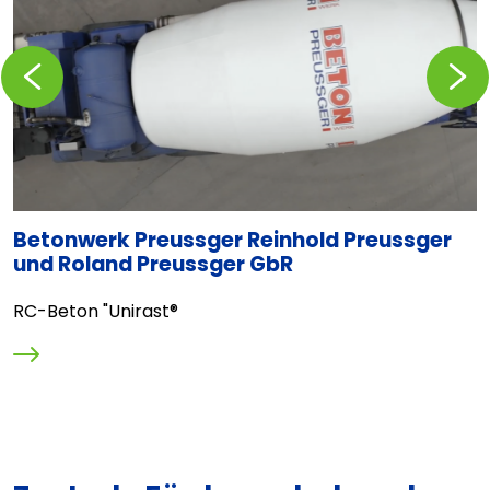
Zurückblättern
Vorblä
Betonwerk Preussger Reinhold Preussger
T
und Roland Preussger GbR
l
D
RC-Beton "Unirast®
O
M