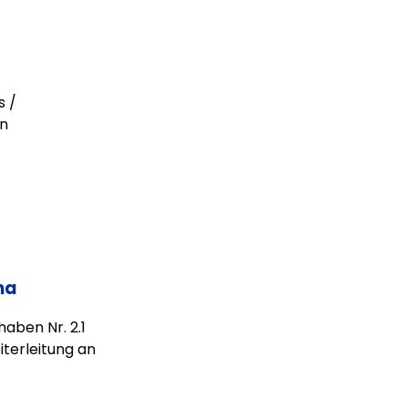
s /
en
ma
aben Nr. 2.1
terleitung an