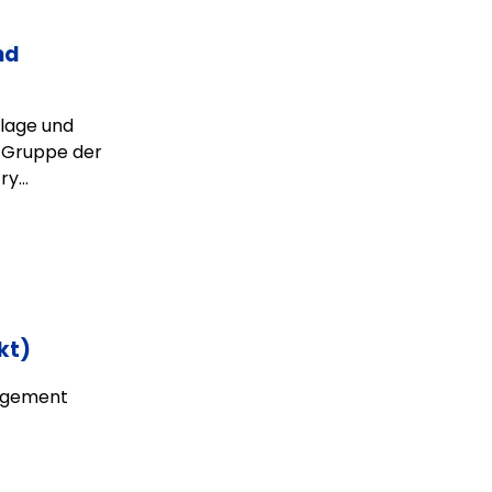
nd
nlage und
r Gruppe der
y...
kt)
nagement