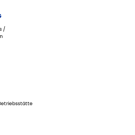
G
s /
en
etriebsstätte