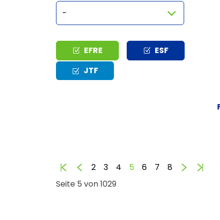
Typ
EFRE
ESF
JTF
Anfang
Zurück
Vorwärt
End
2
3
4
5
6
7
8
Seite 5 von 1029