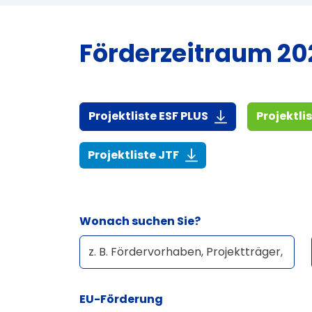
Förderzeitraum 202
(916,7 KiB)
Projektliste ESF PLUS
Projektli
(268,6 KiB)
Projektliste JTF
Wonach suchen Sie?
EU-Förderung