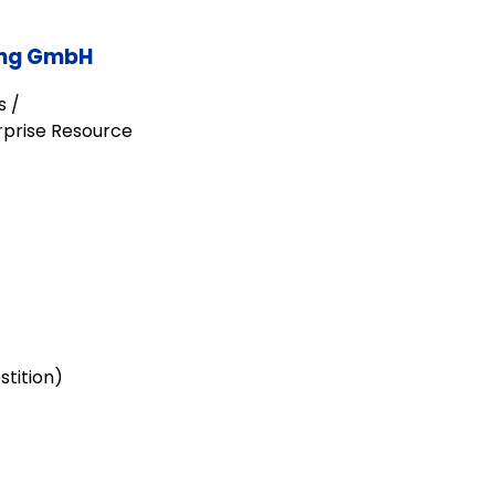
lung GmbH
s /
rprise Resource
tition)