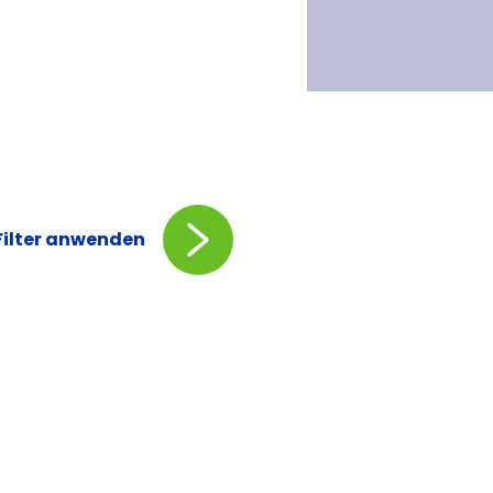
Filter anwenden
s
e