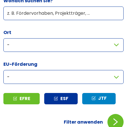
Wonach suchen Sie?
Ort
EU-Förderung
Typ
JTF
EFRE
ESF
Filter anwenden