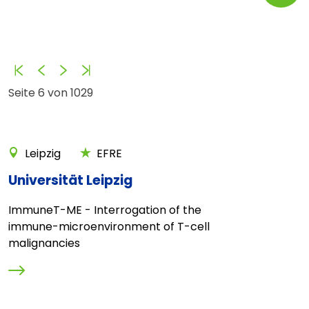
Anfang
Zurück
Vorwärts
Ende
Seite 6 von 1029
Leipzig
EFRE
Universität Leipzig
ImmuneT-ME - Interrogation of the
immune-microenvironment of T-cell
malignancies