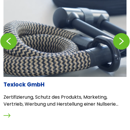
Zurückblättern
Vorblä
Texlock GmbH
T
Zertifizierung, Schutz des Produkts, Marketing,
D
Vertrieb, Werbung und Herstellung einer Nullserie...
O
M