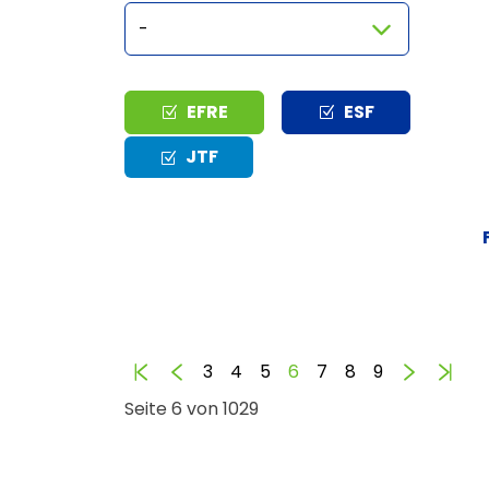
Typ
EFRE
ESF
JTF
Anfang
Zurück
Vorwärt
End
3
4
5
6
7
8
9
Seite 6 von 1029