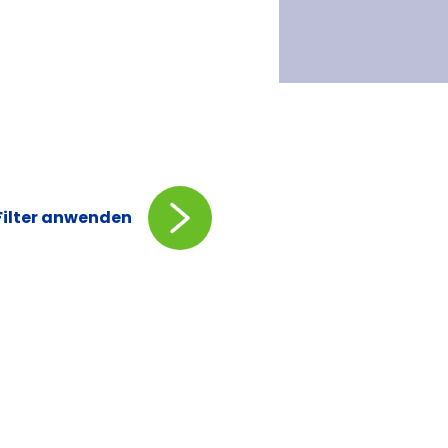
Filter anwenden
s
e