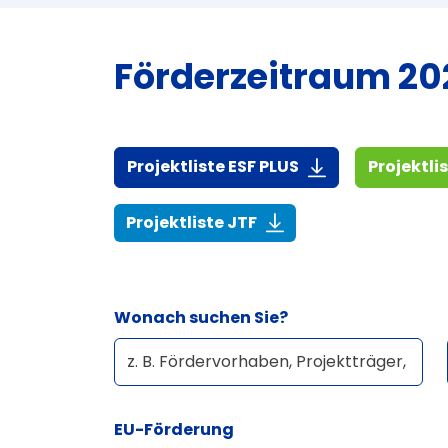
Förderzeitraum 202
(916,7 KiB)
Projektliste ESF PLUS
Projektli
(268,6 KiB)
Projektliste JTF
Wonach suchen Sie?
EU-Förderung