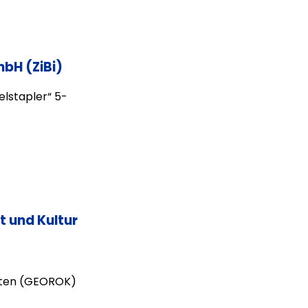
bH (ZiBi)
elstapler“ 5-
t und Kultur
oten (GEOROK)