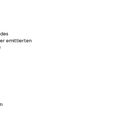
 des
er emittierten
)
en